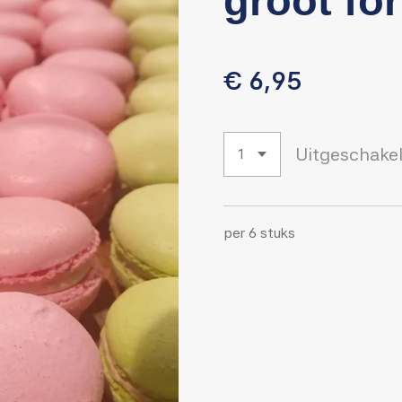
groot fo
€ 6,95
Uitgeschake
per 6 stuks